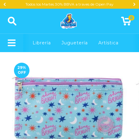
Todos los Martes 30% BBVA a traves de Open Pay
0
Librería
Juguetería
Artística
29
%
OFF