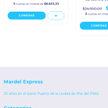
3
cuotas sin interés de
$6.633,33
$24.900,00
3
cuotas sin inte
Mardel Express
20 años en el barrio Puerto de la ciudad de Mar del Plata
Categorías