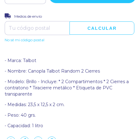
CAMBIAR CP
Entregas para el CP:
Medios de envío
CALCULAR
No sé mi código postal
- Marca: Talbot
- Nombre: Canopla Talbot Random 2 Cierres
- Modelo: Brillo - Incluye: * 2 Compartimentos * 2 Cierres a
contratono * Tiracierre metálico * Etiqueta de PVC
transparente
- Medidas: 23,5 x 12,5 x 2 cm.
- Peso: 40 grs.
- Capacidad: 1 litro