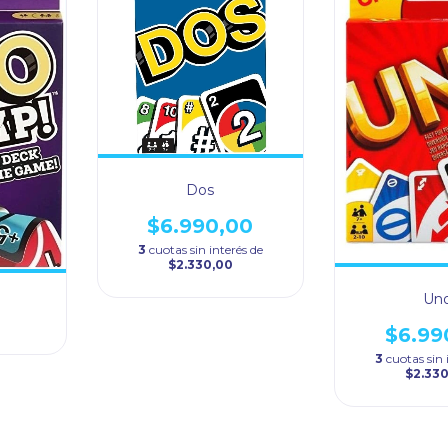
Dos
$6.990,00
3
cuotas sin interés de
$2.330,00
Un
$6.99
3
cuotas sin 
$2.33