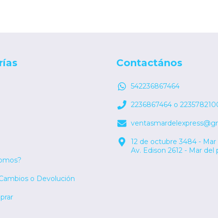
rías
Contactános
542236867464
2236867464 o 223578210
ventasmardelexpress@g
12 de octubre 3484 - Mar 
Av. Edison 2612 - Mar del 
somos?
 Cambios o Devolución
rar