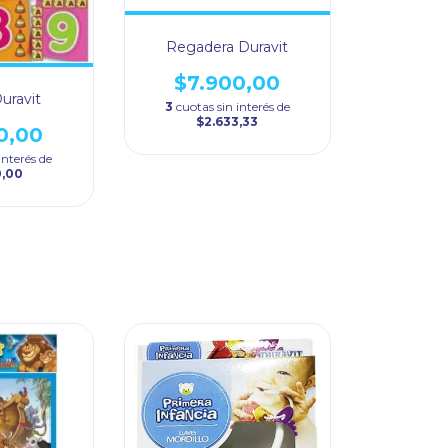
Regadera Duravit
$7.900,00
uravit
3
cuotas sin interés de
$2.633,33
0,00
interés de
0,00