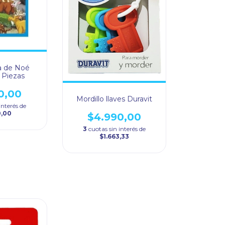
a de Noé
5 Piezas
0,00
Mordillo llaves Duravit
interés de
0,00
$4.990,00
3
cuotas sin interés de
$1.663,33