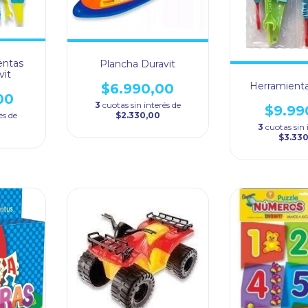
entas
Plancha Duravit
vit
Herramienta
$6.990,00
00
3
cuotas sin interés de
$9.99
$2.330,00
és de
3
cuotas sin 
$3.33