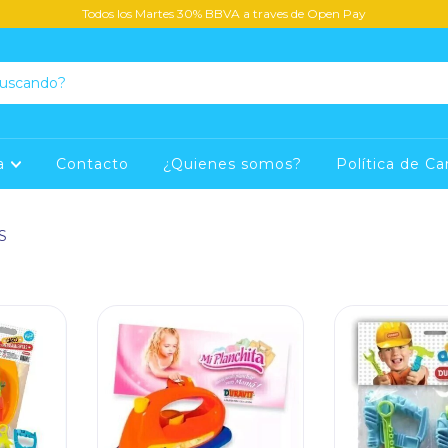
Todos los Martes 30% BBVA a traves de Open Pay
ca
Contacto
¿Quienes somos?
Política de C
S