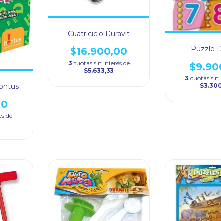
Cuatriciclo Duravit
Puzzle D
$16.900,00
3
cuotas sin interés de
$9.90
$5.633,33
3
cuotas sin 
$3.30
ontus
00
és de