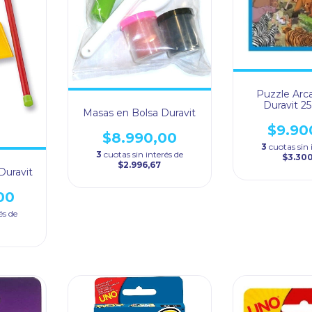
Puzzle Arc
Duravit 2
Masas en Bolsa Duravit
$9.90
$8.990,00
3
cuotas sin 
3
cuotas sin interés de
$3.30
$2.996,67
Duravit
00
és de