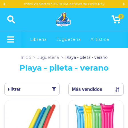
Todos los Martes 30% BBVA a traves de Open Pay
0
Librería
Juguetería
Artística
Inicio
>
Juguetería
>
Playa - pileta - verano
Playa - pileta - verano
Filtrar