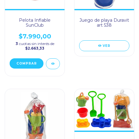
Pelota Inflable
Juego de playa Duravit
SunClub
art 538
$7.990,00
3
cuotas sin interés de
VER
$2.663,33