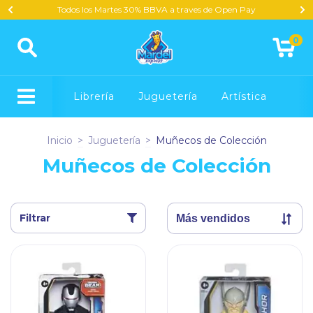
Todos los Martes 30% BBVA a traves de Open Pay
0
Librería
Juguetería
Artística
Inicio
>
Juguetería
>
Muñecos de Colección
Muñecos de Colección
Filtrar