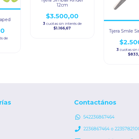
12cm
$3.500,00
Maped
3
cuotas sin interés de
$1.166,67
00
Tijera Smile 
és de
$2.50
3
cuotas sin 
$833
rías
Contactános
542236867464
2236867464 o 223578210