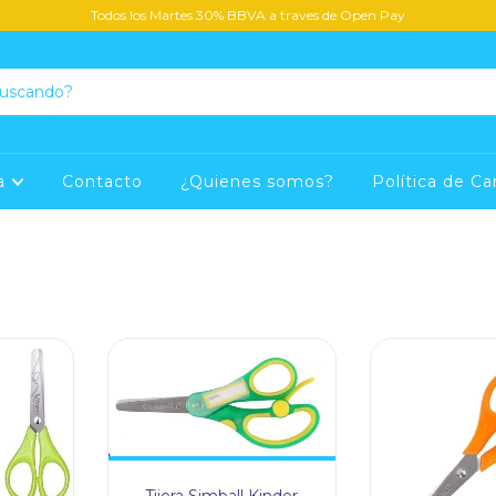
Todos los Martes 30% BBVA a traves de Open Pay
ca
Contacto
¿Quienes somos?
Política de C
Tijera Simball Kinder