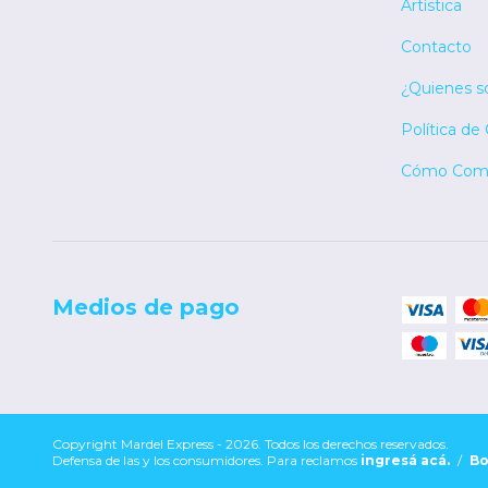
Artística
Contacto
¿Quienes 
Política de
Cómo Comp
Medios de pago
Copyright Mardel Express - 2026. Todos los derechos reservados.
Defensa de las y los consumidores. Para reclamos
ingresá acá.
/
Bo