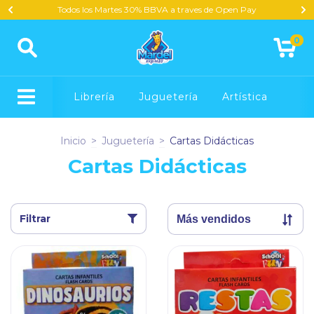
Todos los Martes 30% BBVA a traves de Open Pay
0
Librería
Juguetería
Artística
Inicio
>
Juguetería
>
Cartas Didácticas
Cartas Didácticas
Filtrar