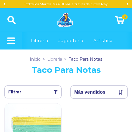
Todos los Martes 30% BBVA a traves de Open Pay
0
Librería
Juguetería
Artística
Inicio
>
Librería
>
Taco Para Notas
Taco Para Notas
Filtrar