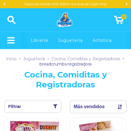
Todos los Martes 30% BBVA a traves de Open Pay
0
Librería
Juguetería
Artística
Inicio
>
Juguetería
>
Cocina, Comiditas y Registradoras
>
breadcrumbs.registradora
Cocina, Comiditas y
Registradoras
Filtrar