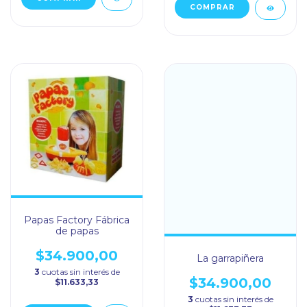
Papas Factory Fábrica
de papas
$34.900,00
La garrapiñera
3
cuotas sin interés de
$34.900,00
$11.633,33
3
cuotas sin interés de